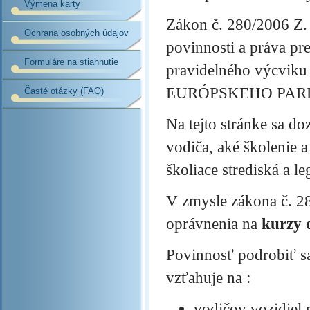
Výmena karty
Zákon č. 280/2006 Z.
Ochrana osobných údajov
povinnosti a práva pre
Formuláre na stiahnutie
pravidelného výcvik
EURÓPSKEHO PARLAM
Časté otázky (FAQ)
Na tejto stránke sa do
vodiča, aké školenie 
školiace strediská a le
V zmysle zákona č. 2
oprávnenia na
kurzy 
Povinnosť podrobiť sa
vzťahuje na :
vodičov vozidiel 