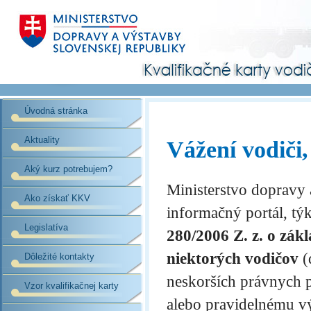
Úvodná stránka
Aktuality
Vážení vodiči,
Aký kurz potrebujem?
Ministerstvo dopravy
Ako získať KKV
informačný portál, tý
Legislatíva
280/2006 Z. z. o zák
niektorých vodičov
(
Dôležité kontakty
neskorších právnych p
Vzor kvalifikačnej karty
alebo pravidelnému v